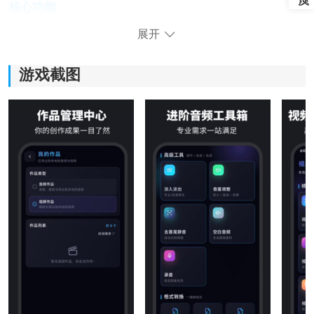
核心功能
1、智能音频提取：
展开
支持从各类视频文件中精准剥离人声与伴奏，核心算法
游戏截图
能有效分离混合音轨，为二次创作提供纯净素材。
2、专业级音频编辑：
内置均衡器、混响、降噪等多维工具，支持波形可视化
编辑，可对提取的音频进行精细化调校，满足专业制作
需求。
3、多格式兼容与导出：
全面支持MP3、WAV、AAC、FLAC等主流音频格式的导
入与导出，并允许自定义比特率与采样率，适配不同平
台上传标准。