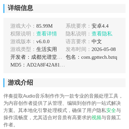
详细信息
游戏大小：
85.99M
系统要求：
安卓4.4
权限说明：
查看详情
隐私说明：
查看隐私
游戏版本：
v6.0.0
语言要求：
中文
游戏类型：
生活实用
发布时间：
2026-05-08
开发者：成都光谱堂网络科技有限公司
包名：com.gpttech.bztq
MD5：AD2A8F42A8175A176F2AB93C669E1FB7
游戏介绍
伴奏提取Audio音乐制作作为一款专业的音频处理工具，
为内容创作者提供了从管理、编辑到创作的一站式解决
方案。其本地化引擎处理模式，确保了用户隐私
安全
与
操作流畅度，尤其适合对音质有高要求的
视频
与音频工
作者。