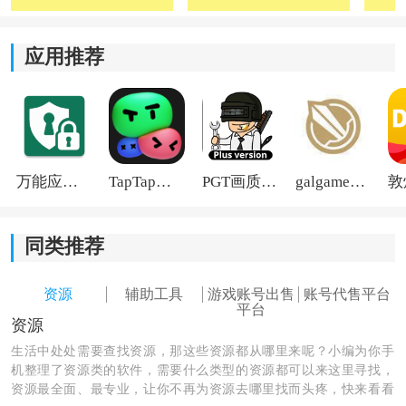
4、租号流程极简化：
应用推荐
从浏览、选择到支付、上号，整个流程
设计
简洁直观，
即便是新手用户也能在几分钟内完成首次租号体验。
万能应用隐藏
TapTap国际版2026
PGT画质助手旧版
galgame游戏盒子2026
同类推荐
资源
辅助工具
游戏账号出售
账号代售平台
平台
资源
生活中处处需要查找资源，那这些资源都从哪里来呢？小编为你手
机整理了资源类的软件，需要什么类型的资源都可以来这里寻找，
资源最全面、最专业，让你不再为资源去哪里找而头疼，快来看看