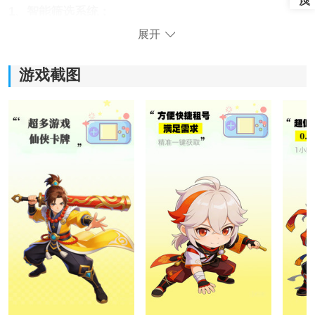
1、智能筛选系统：
展开
支持通过游戏名称、账号等级、角色职业、充值额度等
多维度条件进行精准筛选，帮助用户从海量账号库中快
游戏截图
速定位符合心意的目标。
2、账号详情透明化：
每个上架账号均提供详细的角色面板展示，包括等级、
装备、战力、稀有道具等关键信息，让用户在租购前做
到心中有数。
3、安全保障体系：
平台采用第三方资金托管与账号信息加密技术，确保交
易全程资金安全，并承诺对虚假信息账号进行先行赔
付。