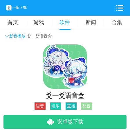
首页
游戏
软件
新闻
合集
影音播放
爻一爻语音盒
系统工具
主题壁纸
旅游出行
生活实用
办公学习
拍摄美化
时尚购物
其它软件
爻一爻语音盒
语音
娱乐
直播
配音
安卓版下载