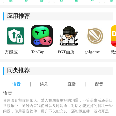
应用推荐
核心播放功能
万能应用隐藏
TapTap国际版2026
PGT画质助手旧版
galgame游戏盒子2026
1、单击单次播放：点击即播，播放一次后自动停止，操
作干净利落，适合临时引用或单次整蛊场景。
同类推荐
2、列表循环播放：支持创建播放列表，并按顺序自动循
环播放，适合直播背景音或长时间氛围营造。
语音
娱乐
直播
配音
语音
3、单曲循环播放：对某一条语音内容进行无限重复播
使用语音和你的家人、爱人和朋友更好的沟通，不管是生活还是日
放，适用于需要强化记忆或制造洗脑效果的场景。
常娱乐中，通过语音我们可以及时沟通，对话才能更好的解决一些
问题，使用语音软件，用户不仅能交友，还能做直播，游戏开黑
4、自定义延迟播放：可自由设定语音触发前的等待时