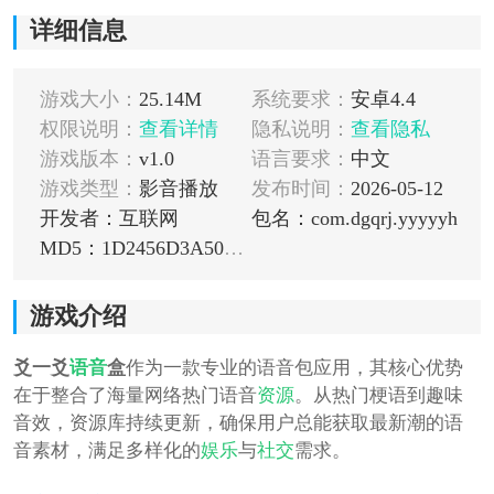
详细信息
游戏大小：
25.14M
系统要求：
安卓4.4
权限说明：
查看详情
隐私说明：
查看隐私
游戏版本：
v1.0
语言要求：
中文
游戏类型：
影音播放
发布时间：
2026-05-12
开发者：互联网
包名：com.dgqrj.yyyyyh
MD5：1D2456D3A50BEEAB7BB59E169A5F2249
游戏介绍
爻一爻
语音
盒
作为一款专业的语音包应用，其核心优势
在于整合了海量网络热门语音
资源
。从热门梗语到趣味
音效，资源库持续更新，确保用户总能获取最新潮的语
音素材，满足多样化的
娱乐
与
社交
需求。