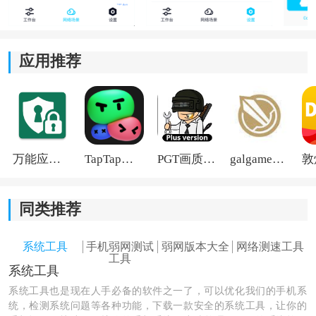
模拟从低速网络到较差网络环境，方便测试应用运行状
态。
应用推荐
2、多设备同步测试：
支持连接手机、平板、电脑等设备，既能统一测试环
境，也能分别设置参数，对比不同设备表现会更方便。
3、自动化集成支持：
万能应用隐藏
TapTap国际版2026
PGT画质助手旧版
galgame游戏盒子2026
提供标准接口，可与部分开发测试工具配合使用，适合
加入日常测试流程，减少重复操作。
同类推荐
4、便捷的账号体系：
系统工具
手机弱网测试
弱网版本大全
网络测速工具
工具
系统工具
支持通过QQ账号或相关平台账号登录，首次使用时按照
提示完成绑定即可。
系统工具也是现在人手必备的软件之一了，可以优化我们的手机系
统，检测系统问题等各种功能，下载一款安全的系统工具，让你的