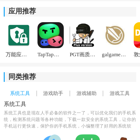
3、自动挂机：
应用推荐
一键开启自动完成吃丹等重复性任务，无需手动操作，
节省时间和精力。
4、界面悬浮：
万能应用隐藏
TapTap国际版2026
PGT画质助手旧版
galgame游戏盒子2026
半透明悬浮窗设计，小巧不遮挡画面，可随时呼出或关
闭，便于调用脚本。
同类推荐
5、画质提升：
系统工具
游戏助手
游戏辅助
游戏工具
内置优化工具，提升画面清晰度与运行流畅度，即使低
配置设备也能获得更好表现。
系统工具
系统工具也是现在人手必备的软件之一了，可以优化我们的手机系
统，检测系统问题等各种功能，下载一款安全的系统工具，让你的
手机运行更快速，保护你的手机系统，小编整理了好用的系统软
件，快来下载保护你的手机吧！