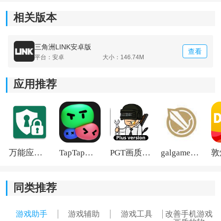
可对游戏画面效果、帧率等内容进行设置，根据手机性
相关版本
能自由调整运行方案，尽量减少卡顿、掉帧和发热问
题，让长时间游戏体验更稳定。
三角洲LINK安卓版
查看
平台：安卓
大小：146.74M
3、独立运行环境：
应用推荐
软件提供独立运行空间，减少后台应用干扰，在一定程
度上提升游戏运行稳定性，避免因系统
资源
占用导致闪
退或运行不流畅。
万能应用隐藏
TapTap国际版2026
PGT画质助手旧版
galgame游戏盒子2026
同类推荐
游戏助手
游戏辅助
游戏工具
改善手机游戏