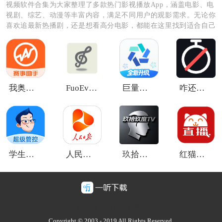
视频软件合集为大家整理了多款热门影视播放App，涵盖电影、电
视剧、综艺、动漫等丰富内容，满足不同用户的观影需求。无论你
喜欢追最新热播剧，还是想看高分电影，都能在这里找到适合自己
的软件。资源更新及时，播放流畅，操作简单，让你随时随地开启
精彩观影时光，轻松告别剧荒。
2、在页面中选择自己感兴趣的视频创作类型。
我奥赛事助手
FuoEvolve
巨量百应手机
咋还在刷
学生手机管理
人民日报视界客户端
玖拾玖度TV
红猫影视TV港澳台版
豫ICP备2025128947号-1
Copyright © 2003 - 2019 All Rights Reserved.