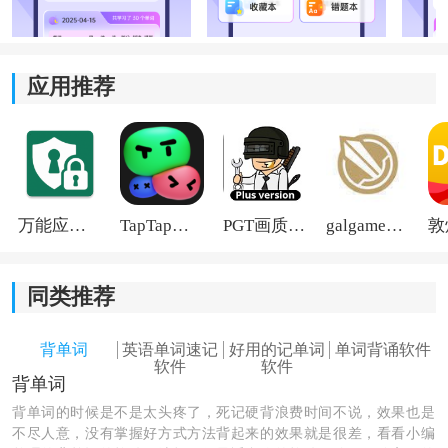
2、科学记忆：
应用推荐
核心记忆方式参考艾宾浩斯遗忘曲线，系统会结合学习
情况自动安排复习时间，让单词记忆更牢，也减少反复
遗忘的情况。
3、计划定制：
万能应用隐藏
TapTap国际版2026
PGT画质助手旧版
galgame游戏盒子2026
可以按照自己的空闲时间来安排每日学习任务，灵活设
置单词数量和复习频率，形成更适合自己的学习节奏。
同类推荐
4、练习巩固：
背单词
英语单词速记
好用的记单词
单词背诵软件
软件内准备了专项练习和错题整理功能，学完之后能及
软件
软件
背单词
时检测记忆效果，也方便针对容易出错的内容继续加
背单词的时候是不是太头疼了，死记硬背浪费时间不说，效果也是
强。
不尽人意，没有掌握好方式方法背起来的效果就是很差，看看小编