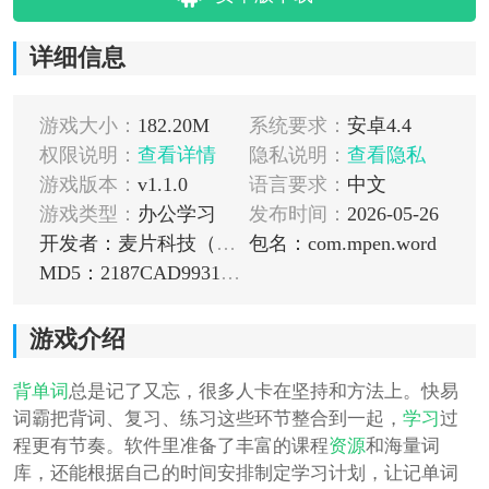
详细信息
游戏大小：
182.20M
系统要求：
安卓4.4
权限说明：
查看详情
隐私说明：
查看隐私
游戏版本：
v1.1.0
语言要求：
中文
游戏类型：
办公学习
发布时间：
2026-05-26
开发者：麦片科技（深圳）有限公司
包名：com.mpen.word
MD5：2187CAD99312D31AB7836E7CE791A188
游戏介绍
背单词
总是记了又忘，很多人卡在坚持和方法上。快易
词霸把背词、复习、练习这些环节整合到一起，
学习
过
程更有节奏。软件里准备了丰富的课程
资源
和海量词
库，还能根据自己的时间安排制定学习计划，让记单词