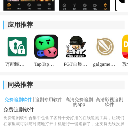
2、纯净观影体验：
免费无广告：
应用推荐
播放过程中不会频繁弹广告，观影体验更流畅，不需要
额外开会员也能直接观看。
3、多设备兼容与投屏：
万能应用隐藏
TapTap国际版2026
PGT画质助手旧版
galgame游戏盒子2026
支持多端使用：
同类推荐
无论是手机还是安卓设备都能适配，同时支持投屏到电
视，大屏看片会更舒服。
免费追剧软件
追剧专用软件
高清免费追剧
高清影视追剧
的app
软件
一起刷软件优势：
免费追剧软件
1. 同步观影体验强：最大的亮点就是多人同步播放。
免费追剧软件合集中包含了各种十分好用的在线追剧工具，让我们
在家里就可以随时随地打开手机进行一键追剧了，还支持无线投屏