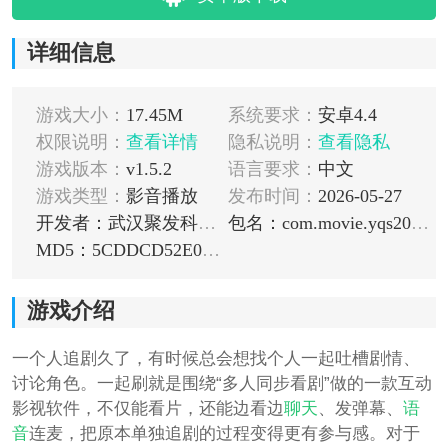
详细信息
游戏大小：
17.45M
系统要求：
安卓4.4
权限说明：
查看详情
隐私说明：
查看隐私
游戏版本：
v1.5.2
语言要求：
中文
游戏类型：
影音播放
发布时间：
2026-05-27
开发者：武汉聚发科技有限公司
包名：com.movie.yqs20260206090136
MD5：5CDDCD52E05912BDFCB1FD9A1323F29F
游戏介绍
一个人追剧久了，有时候总会想找个人一起吐槽剧情、
讨论角色。一起刷就是围绕“多人同步看剧”做的一款互动
影视软件，不仅能看片，还能边看边
聊天
、发弹幕、
语
音
连麦，把原本单独追剧的过程变得更有参与感。对于