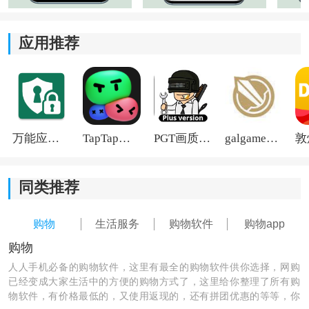
所有上架商品均经过源头品控，并依托高效配送网络，
确保生鲜食材以最佳状态送达用户手中。
应用推荐
3、精准的本地化服务：
深度整合周边菜市场与
社区
小店
资源
，提供基于LBS的店
铺推荐与“在线支付，到店自提”等灵活履约方式。
万能应用隐藏
TapTap国际版2026
PGT画质助手旧版
galgame游戏盒子2026
同类推荐
购物
生活服务
购物软件
购物app
购物
人人手机必备的购物软件，这里有最全的购物软件供你选择，网购
已经变成大家生活中的方便的购物方式了，这里给你整理了所有购
物软件，有价格最低的，又使用返现的，还有拼团优惠的等等，你