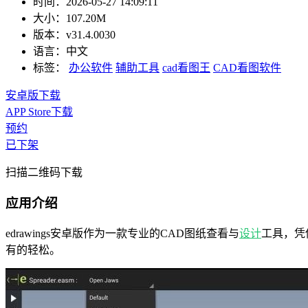
时间：
2026-05-27 14:09:11
大小：
107.20M
版本：
v31.4.0030
语言：
中文
标签：
办公软件
辅助工具
cad看图王
CAD看图软件
安卓版下载
APP Store下载
预约
已下架
扫描二维码下载
应用介绍
edrawings安卓版作为一款专业的CAD图纸查看与
设计
工具，凭
有的轻松。