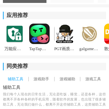
支持对部分界面显示、灵敏度及操作方式进行调整，让
应用推荐
玩家按照自己的使用习惯进行个性化设置。
3、运行体验优化：
针对不同设备进行了适配处理，在部分机型上可获得更
稳定的运行表现，减少使用过程中出现卡顿或闪退情
万能应用隐藏
TapTap国际版2026
PGT画质助手旧版
galgame游戏盒子2026
况。
4、操作逻辑简洁：
同类推荐
整体界面布局比较直观，常用功能入口较容易找到，降
辅助工具
游戏助手
游戏辅助
游戏工具
低了初次使用时的
学习
成本。
辅助工具
凡凡科技辅助怎么用：
我们每个人现在的日常生活，无论是吃饭，睡觉，还是各种，这些
都离不开各种各样的手机应用，随着软件的发展，也出现了很多辅
1、安装软件后，先开启未知来源安装权限、悬浮窗权限
助工具，无论我们做什么，都离不开这些辅助工具，这类辅助工具
以及无障碍权限。