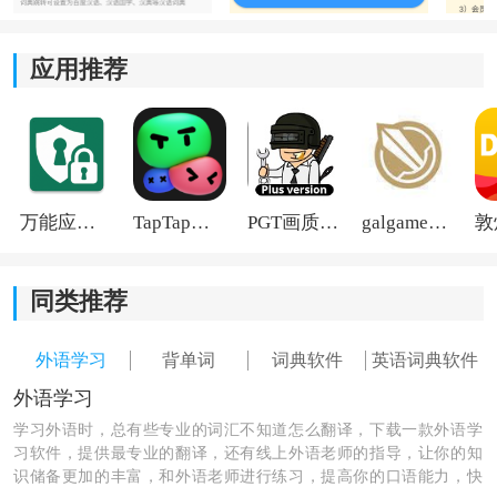
应用推荐
万能应用隐藏
TapTap国际版2026
PGT画质助手旧版
galgame游戏盒子2026
同类推荐
外语学习
背单词
词典软件
英语词典软件
3、然后输入手机号和验证码即可注册登录。
外语学习
学习外语时，总有些专业的词汇不知道怎么翻译，下载一款外语学
习软件，提供最专业的翻译，还有线上外语老师的指导，让你的知
识储备更加的丰富，和外语老师进行练习，提高你的口语能力，快