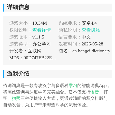
详细信息
游戏大小：
19.34M
系统要求：
安卓4.4
权限说明：
查看详情
隐私说明：
查看隐私
游戏版本：
v1.1.5
语言要求：
中文
游戏类型：
办公学习
发布时间：
2026-05-28
开发者：互联网
包名：cn.hangci.dictionary
MD5：90D747EB22E4962115A9BE32373A0CF8
游戏介绍
夯词词典是一款专攻汉字与多语种
学习
的智能词典App，
将高效查询与深度学习完美融合。它不仅支持
语音
、打
字、
拍照
三种便捷输入方式，更通过清晰的释义排版与
自动发音，为用户带来即查即学的流畅体验。