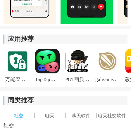
聊天消息、语音以及视频通话均采用端到端加密技术，
仅对话双方可查看内容，更好保障个人隐私安全。
2、群组与社群管理：
应用推荐
支持创建群聊与社群功能，可根据兴趣、工作或项目进
行分类管理，方便多人交流与协作。
3、商务沟通支持：
万能应用隐藏
TapTap国际版2026
PGT画质助手旧版
galgame游戏盒子2026
提供专门的Business版本，方便商家进行客户联系、消
息通知以及品牌服务管理。
同类推荐
4、动态状态分享：
社交
聊天
聊天软件
聊天社交软件
支持发布图片、视频及文字状态，内容会在24小时后自
社交
动消失，用来分享日常生活更加方便。