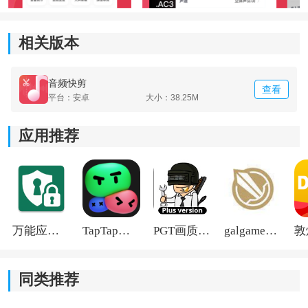
支持多种主流音频格式之间切换，像MP3、WAV、AAC
这些常见格式基本都能处理，导出时还能自己调整参
相关版本
数。
音频快剪
3、视频音频提取：
查看
平台：安卓
大小：38.25M
遇到视频里的背景音乐或者解说音频想单独保存时，直
应用推荐
接导入视频就能快速提取，不需要额外找别的工具。
4、高效音频优化：
带有降噪、人声增强等功能，环境杂音比较多的录音也
能简单处理一下，让声音听起来更清晰。
万能应用隐藏
TapTap国际版2026
PGT画质助手旧版
galgame游戏盒子2026
同类推荐