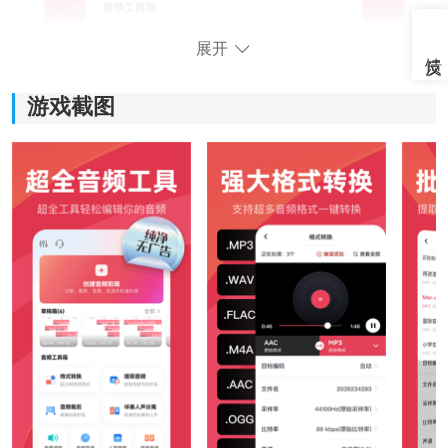
展开
游戏截图
软件功能：
1、全能音频剪辑：
支持裁剪、拼接、分割等常见操作，还能调节音量、变
速或者添加淡入淡出效果。做
短视频
配音
或者整理录音
时，处理起来会顺手不少。
2、智能格式转换：