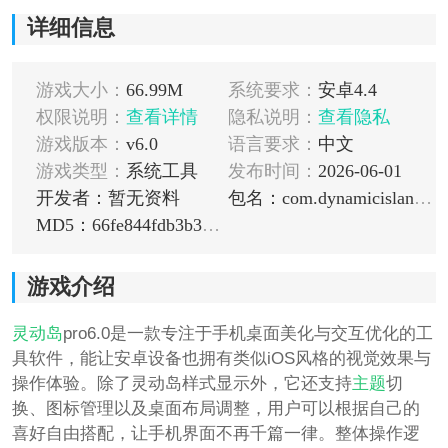
详细信息
游戏大小：
66.99M
系统要求：
安卓4.4
权限说明：
查看详情
隐私说明：
查看隐私
游戏版本：
v6.0
语言要求：
中文
游戏类型：
系统工具
发布时间：
2026-06-01
开发者：暂无资料
包名：com.dynamicisland.notchscreenview
MD5：66fe844fdb3b383c3d4080856f0f72c0
游戏介绍
灵动岛
pro6.0是一款专注于手机桌面美化与交互优化的工
具软件，能让安卓设备也拥有类似iOS风格的视觉效果与
操作体验。除了灵动岛样式显示外，它还支持
主题
切
换、图标管理以及桌面布局调整，用户可以根据自己的
喜好自由搭配，让手机界面不再千篇一律。整体操作逻