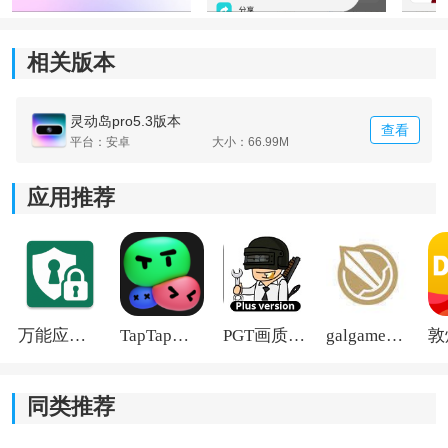
更有新鲜感。
相关版本
2、高度个性化设置：
内置多种图标、主题
资源
与
桌面组件
，可对图标样式、
灵动岛pro5.3版本
查看
显示布局以及细节元素进行调整，满足不同用户的审美
平台：安卓
大小：66.99M
需求。
应用推荐
3、桌面整理更轻松：
提供快捷管理与图标排列功能，帮助用户更高效地整理
桌面内容，减少应用杂乱问题，常用功能也能更快找
到。
万能应用隐藏
TapTap国际版2026
PGT画质助手旧版
galgame游戏盒子2026
同类推荐