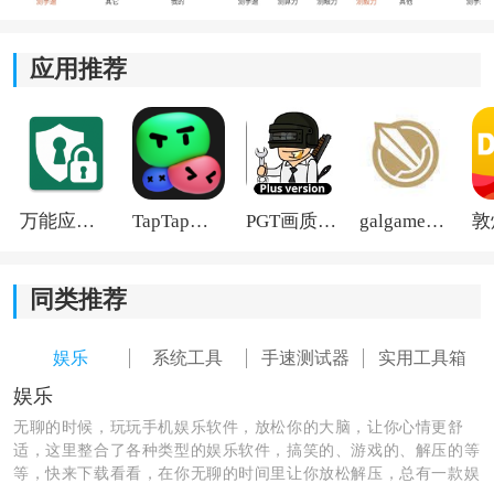
2、多模式自由切换：
应用推荐
用户可以通过右上角的模式切换入口，选择5秒、10秒、
20秒、30秒和60秒等不同时长挑战，既能快速热身，也
能进行持续手速测试。
3、扩展能力评估：
万能应用隐藏
TapTap国际版2026
PGT画质助手旧版
galgame游戏盒子2026
软件内置“其他测试”入口，提供逻辑推理、视觉追踪等多
种能力挑战，让测试内容不只停留在点击速度上，趣味
同类推荐
性更强。
娱乐
系统工具
手速测试器
实用工具箱
娱乐
无聊的时候，玩玩手机娱乐软件，放松你的大脑，让你心情更舒
适，这里整合了各种类型的娱乐软件，搞笑的、游戏的、解压的等
等，快来下载看看，在你无聊的时间里让你放松解压，总有一款娱