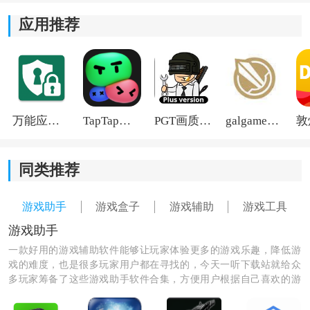
断。
应用推荐
3、个性化染色定制：
部分服饰支持染色设置，玩家可根据风格需求调整颜色
细节，搭配出更有个人特色的角色外观。
万能应用隐藏
TapTap国际版2026
PGT画质助手旧版
galgame游戏盒子2026
4、作品分享与
社区
互动：
完成搭配后，可将
截图
或方案分享到社区，与其他玩家
同类推荐
交流搭配思路，也能通过热门作品获取新的灵感。
游戏助手
游戏盒子
游戏辅助
游戏工具
5、一键购买与穿戴：
游戏助手
一款好用的游戏辅助软件能够让玩家体验更多的游戏乐趣，降低游
看中的搭配方案可根据页面提示跳转购买或同步到游戏
戏的难度，也是很多玩家用户都在寻找的，今天一听下载站就给众
内衣橱，具体购买、穿戴和同步规则以游戏内实际说明
多玩家筹备了这些游戏助手软件合集，方便用户根据自己喜欢的游
为准。
戏来进行下载，并且很多游戏助手还有意想不到的福利可以领取，
让你在游戏中可以轻松赢得胜利！