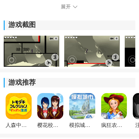
展开
*躲避各种障碍和陷阱，挑战你的反应速度。
*简单易懂的玩法，让你上手就能畅快玩耍。
游戏截图
游戏推荐
《火柴人硬核跑酷》游戏特色：
1.愉悦的音乐，让游戏更加有趣。
人森中文版
樱花校园模拟器1.048.00中文版
模拟城市我是巿长联机版
疯狂农场3美国派19
2.清新的画风，让你沉浸其中。