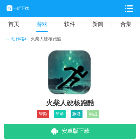
首页
游戏
软件
新闻
合集
动作格斗
火柴人硬核跑酷
角色扮演
动作格斗
休闲益智
枪战射击
战争策略
卡牌对战
音乐舞蹈
模拟塔防
体育竞技
挂机养成
火柴人硬核跑酷
冒险
简单
刺激
挑战
安卓版下载