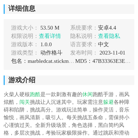
详细信息
游戏大小：
53.50 M
系统要求：
安卓4.4
权限说明：
查看详情
隐私说明：
查看隐私
游戏版本：
1.0.0
语言要求：
中文
游戏类型：
动作格斗
发布时间：
2023-11-01
包名：marbledcat.stickman.runner.off
MD5：47B33363E3ED1A587509918675F93033
游戏介绍
火柴人硬核
跑酷
是一款刺激有趣的
休闲
跑酷手游，画风
炫酷，
闯关
挑战让人沉迷其中。玩家需注意
躲避
各种障
碍和陷阱，挑战高分。游戏玩法简单，操作灵活，音乐
愉悦，画风清新，吸引人。每关挑战五条命，需保持小
心谨慎过关。全新升级场景，角色选择，黑白简约风
格，多层次挑战，考验玩家极限操作。通过跳跃和滑动