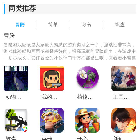
同类推荐
3.挑战五条生命，谨慎过关，考验你的技巧。
冒险
简单
刺激
挑战
4.多样的升级场景和角色选择，让你体验不同的游戏乐
冒险
趣。
冒险游戏应该是大家最为熟悉的游戏类别之一了，游戏性非常高，
游戏体验感和画面感都是极好的，提高玩家的冒险能力，在游戏中
一步步成长，爱好冒险的小伙伴们千万不能错过哦，来看看小编整
理的冒险游戏，总有一款适合你哦！
动物井移植版
我的火车防御
植物大战僵尸乐pad版
王国冲突战斗模拟
《火柴人硬核跑酷》游戏测评：
1)黑白简约风格，独特而特别。
被尘封的故事腾讯版
英雄之冠
开心农场2乡村度假无限钥匙版
新仙魔九界百度版本