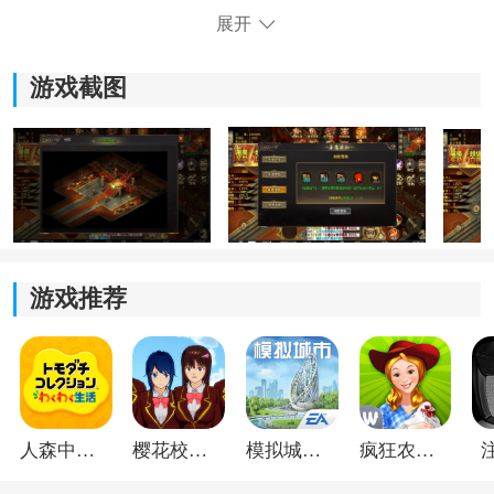
冒险英雄。
展开
3.玩家可以通过学习和使用各种技巧，比如闪避、反击和
游戏截图
连招，使战斗更加流畅和策略化。
4.游戏中设置了丰富多样的关卡，包括森林、沙漠、洞穴
等多个场景，每个关卡都有独特的怪物和任务等待玩家
的挑战。
游戏推荐
人森中文版
樱花校园模拟器1.048.00中文版
模拟城市我是巿长联机版
疯狂农场3美国派19