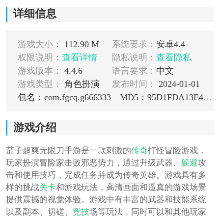
详细信息
游戏大小：
112.90 M
系统要求：
安卓4.4
权限说明：
查看详情
隐私说明：
查看隐私
游戏版本：
4.4.6
语言要求：
中文
游戏类型：
角色扮演
发布时间：
2024-01-01
包名：com.fgcq.g666333
MD5：95D1FDA13E4934EF74E655B5721E6276
游戏介绍
茄子超爽无限刀手游是一款刺激的
传奇
打怪冒险游戏，
玩家扮演冒险家击败邪恶势力，通过升级武器、
躲避
攻
击和使用技巧，完成任务并成为传奇英雄。游戏具有多
样的挑战
关卡
和游戏玩法，高清画面和逼真的游戏场景
提供震撼的视觉体验。游戏中有丰富的武器和技能系统
以及副本、切磋、
竞技
场等玩法，同时可以和其他玩家