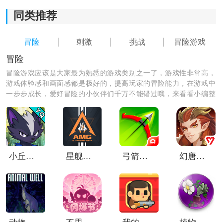
同类推荐
《茄子超爽无限刀》游戏体验：
1、游戏采用高清画面和精美的游戏场景，让玩家仿佛置
冒险
刺激
挑战
冒险游戏
身于一个真实的冒险世界中，提供令人震撼的视觉体
验。
冒险
冒险游戏应该是大家最为熟悉的游戏类别之一了，游戏性非常高，
2、游戏中有各种各样的武器可供选择，包括剑、刀、锤
游戏体验感和画面感都是极好的，提高玩家的冒险能力，在游戏中
等，每种武器都有不同的属性和技能，满足不同玩家的
一步步成长，爱好冒险的小伙伴们千万不能错过哦，来看看小编整
理的冒险游戏，总有一款适合你哦！
需求。
3、游戏中设有多种技能供玩家学习和使用，如火球术、
风刃术等，可以通过技能的组合和释放，发挥出强大的
战斗力。
小丘妖怪
星舰纪元手游
弓箭传说小米版
幻唐志洪荒现世
4、游戏支持组队和多人竞技模式，玩家可以和朋友一起
组队对付强大的敌人，也可以在竞技场中一决高下，争
夺荣誉和奖励。