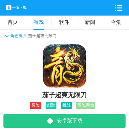
首页
游戏
软件
新闻
合集
角色扮演
茄子超爽无限刀
角色扮演
动作格斗
休闲益智
枪战射击
战争策略
卡牌对战
音乐舞蹈
模拟塔防
体育竞技
挂机养成
茄子超爽无限刀
冒险
刺激
挑战
冒险游戏
安卓版下载