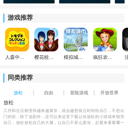
4、最终根据获得的分数进行排名结算。
游戏推荐
人森中文版
樱花校园模拟器1.048.00中文版
模拟城市我是巿长联机版
疯狂农场3美国派19
同类推荐
放松
自由
冒险游戏
开放世界
核心玩法
放松
1、生存资源管理：
工作和生活都变得越来越紧张，就会越想留点时间给自己，不想出
门的你，除了追剧外，还可以来这里下载让你放松的小游戏来犒劳
游戏的核心挑战在于实时管理角色的饥饿、口渴与氧气
自己，放松放松自己的大脑，让自己不那么紧张，赶紧来看看哪一
值，这要求玩家在探索高耸的海藻森林与发光珊瑚礁