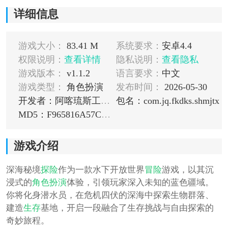
详细信息
游戏大小：
83.41 M
系统要求：
安卓4.4
权限说明：
查看详情
隐私说明：
查看隐私
游戏版本：
v1.1.2
语言要求：
中文
游戏类型：
角色扮演
发布时间：
2026-05-30
开发者：阿喀琉斯工作室
包名：com.jq.fkdks.shmjtx
MD5：F965816A57CCB9A0D8D95E9E74552D6D
游戏介绍
深海秘境
探险
作为一款水下开放世界
冒险
游戏，以其沉
浸式的
角色扮演
体验，引领玩家深入未知的蓝色疆域。
你将化身潜水员，在危机四伏的深海中探索生物群落、
建造
生存
基地，开启一段融合了生存挑战与自由探索的
奇妙旅程。