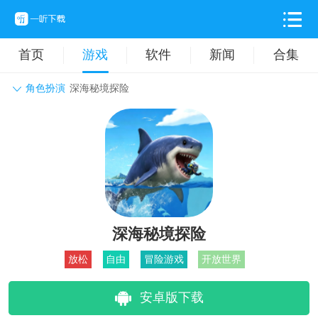
首页
游戏
软件
新闻
合集
角色扮演
深海秘境探险
角色扮演
动作格斗
休闲益智
枪战射击
战争策略
卡牌对战
音乐舞蹈
模拟塔防
体育竞技
挂机养成
深海秘境探险
放松
自由
冒险游戏
开放世界
安卓版下载