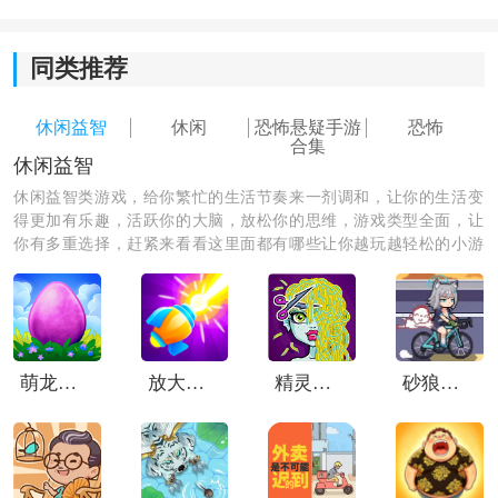
同类推荐
休闲益智
休闲
恐怖悬疑手游
恐怖
钓鱼周末恐怖狗游戏亮点：
合集
休闲益智
1. 独特的旅伴设定：
休闲益智类游戏，给你繁忙的生活节奏来一剂调和，让你的生活变
一只喋喋不休的狗与你同船，它既像陪伴者，也像恐怖
得更加有乐趣，活跃你的大脑，放松你的思维，游戏类型全面，让
你有多重选择，赶紧来看看这里面都有哪些让你越玩越轻松的小游
氛围的源头。玩家很难完全信任它，这种矛盾感让心理
戏，一起游玩吧！
压力不断累积。
2. 环境叙事精妙：
萌龙进化论中文版
放大缩小枪
精灵高中美容院
砂狼白子的骑行
故事集中发生在一艘船上，场景范围有限，但细节安排
很密集。听从狗的指示、处理船上杂物和观察环境变
化，都会推动真相慢慢浮出水面。
3. 双重结局设计：