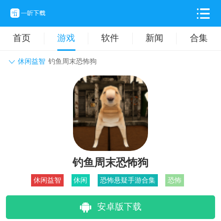
首页
游戏
软件
新闻
合集
休闲益智
钓鱼周末恐怖狗
角色扮演
动作格斗
休闲益智
枪战射击
战争策略
卡牌对战
音乐舞蹈
模拟塔防
体育竞技
挂机养成
钓鱼周末恐怖狗
休闲益智
休闲
恐怖悬疑手游合集
恐怖
安卓版下载