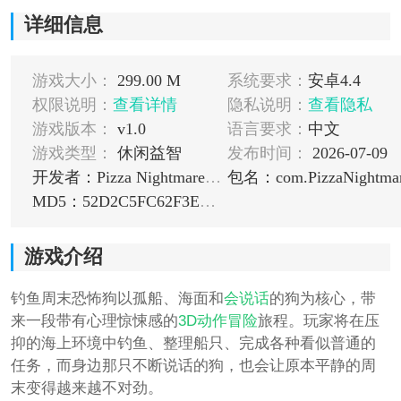
详细信息
游戏大小：
299.00 M
系统要求：
安卓4.4
权限说明：
查看详情
隐私说明：
查看隐私
游戏版本：
v1.0
语言要求：
中文
游戏类型：
休闲益智
发布时间：
2026-07-09
开发者：Pizza Nightmares Club
MD5：52D2C5FC62F3EA06658E6085DEF5E6F2
游戏介绍
钓鱼周末恐怖狗以孤船、海面和
会说话
的狗为核心，带
来一段带有心理惊悚感的
3D
动作
冒险
旅程。玩家将在压
抑的海上环境中钓鱼、整理船只、完成各种看似普通的
任务，而身边那只不断说话的狗，也会让原本平静的周
末变得越来越不对劲。