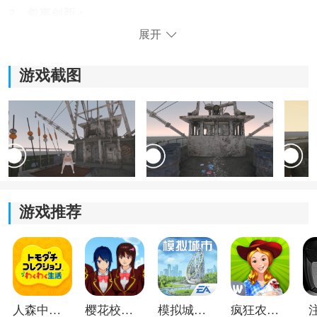
2、叙事创新：
展开
游戏并非单纯生存挑战，而是围绕一条完整故事线展
开。会说话的狗既会提供信息，也可能扰乱判断，玩家
游戏截图
需要分辨它的话到底是真相、暗示，还是某种幻觉。
3、氛围融合：
周末钓鱼、喂狗、清理船只、丢弃油桶这些日常行为，
被逐渐嵌入恐怖叙事中。越是普通的操作，后续反差带
来的不安感越明显。
游戏推荐
人森中文版
樱花校园模拟器1.048.00中文版
模拟城市我是巿长联机版
疯狂农场3美国派19