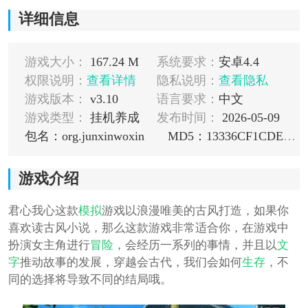
详细信息
游戏大小：
167.24 M
系统要求：
安卓4.4
权限说明：
查看详情
隐私说明：
查看隐私
游戏版本：
v3.10
语言要求：
中文
游戏类型：
挂机养成
发布时间：
2026-05-09
包名：org.junxinwoxin
MD5：13336CF1CDE267B9C3D2FA60AA8B080E
游戏介绍
君心我心这款
模拟
游戏以浪漫唯美的古风打造，如果你
喜欢读古风小说，那么这款游戏非常适合你，在游戏中
扮演女主角进行
冒险
，会经历一系列的事情，并且以
文
字
推动故事的发展，穿越会古代，我们会如何
生存
，不
同的选择将导致不同的结局哦。