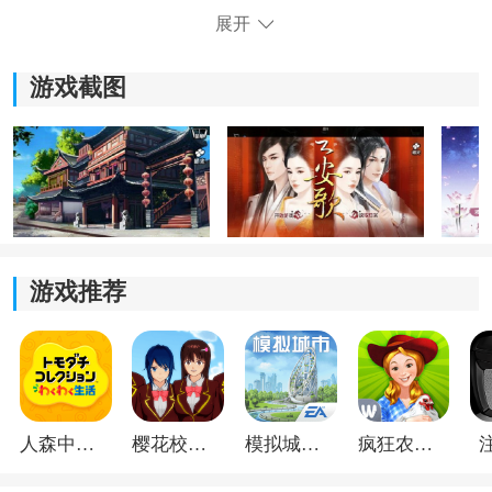
4.玩家可以自由选择剧情，自由度高，玩得开心。
展开
5.情节出色，整个过程中没有尿点，玩起来很刺激。
游戏截图
6.全新的古风文字游戏，可与琼瑶剧的古风相媲美。
君心我心游戏攻略：
1、去不去都不会影响后续剧情，不过喜欢龙尧离线路的
玩家建议选择前往。
2、这一段同样不会影响剧情发展，建议直接选择“走”，
游戏推荐
否则和前面不去的效果差不多。
3、箭头可以随意点击，最终都会进入后续剧情。
4、两个选项先点哪个都一样，只是观看剧情的顺序不
同。
人森中文版
樱花校园模拟器1.048.00中文版
模拟城市我是巿长联机版
疯狂农场3美国派19