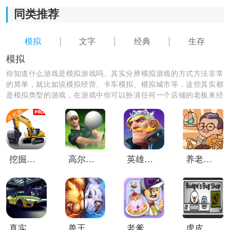
5、是否查看内容可以自行决定。
同类推荐
6、选择“抽回来”，可获得勇气+1。
模拟
文字
经典
生存
7、选择“沉默”不会增加暮衍好感，可自由决定。
模拟
你知道什么游戏是模拟游戏吗、其实分辨模拟游戏的方式方法非常
8、选择“外出逛逛”。
的简单，就比如说模拟经营、卡车模拟、模拟城市等，这些其实都
是模拟类型的游戏，在游戏中你可以扮演任何一个店铺的老板来经
9、前往“御花园”。
营你的店铺，根据你自己的经营方法使你的店铺生意更好一点。
10、选择“原谅芳秀”，可获得人心+1。
11、选择“你没事吧？”，获得人心+1。
挖掘机模拟器重制版
高尔夫之王世界巡回赛
英雄之冠
养老院模拟器手机版
12、选择“呃……谢谢你”，不会增加暮衍好感。
13、选择“昨夜刺客可有捉到？”，同样不会增加暮衍好
感。
真实模拟城市出租车
兽王争霸单机版
老爹圣代曲奇店togo
虎皮鹦鹉的昆虫小店手游