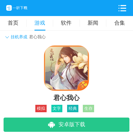
首页
游戏
软件
新闻
合集
挂机养成
君心我心
角色扮演
动作格斗
休闲益智
枪战射击
战争策略
卡牌对战
音乐舞蹈
模拟塔防
体育竞技
挂机养成
君心我心
模拟
文字
经典
生存
安卓版下载