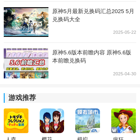
原神5月最新兑换码汇总2025 5月
兑换码大全
2025-05-22
2.小伙伴们在礼盒里面便可以获得【枫丹的玉帛】这个道
原神5.6版本前瞻内容 原神5.6版
具；
本前瞻兑换码
2025-04-30
游戏推荐
3.小伙伴们接着就是点就右侧的任务选项，一定要根据指
人森中文版
樱花校园模拟器1.048.00中文版
模拟城市我是巿长联机版
疯狂农场3美国派19