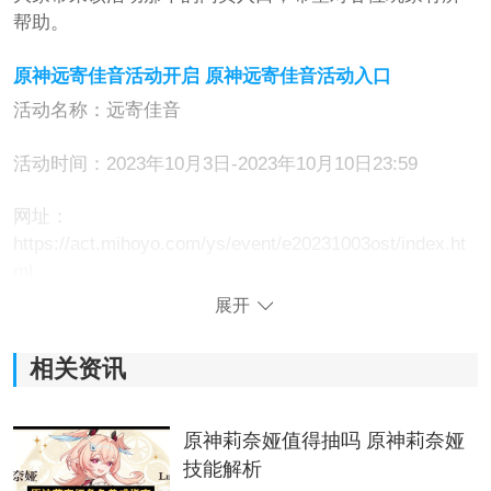
帮助。
原神远寄佳音活动开启 原神远寄佳音活动入口
活动名称：远寄佳音
活动时间：2023年10月3日-2023年10月10日23:59
网址：
https://act.mihoyo.com/ys/event/e20231003ost/index.ht
ml
展开
注意事项：
1.小伙伴们在活动的期间分享任务的物品就可以获得原石
相关资讯
的兑换码奖励；
2.玩家们的
冒险
等级必须不低于10级才能够获得激活的道
原神莉奈娅值得抽吗 原神莉奈娅
具礼包，一个uid仅限一次领取；
技能解析