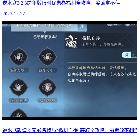
逆水寒3.2.3跨年版限时优惠券福利全攻略，奖励拿不停！
2025-12-22
逆水寒敦煌探索必备特质“循机自得”获取全攻略，前期效率翻