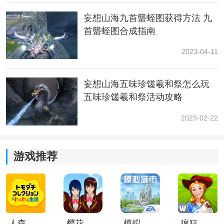
3、借助万年图的利用，玩家有机会获得万年魂，是玩家
妄想山海九首蠪蛭图获得方法 九
提前接触顶级装备的途径。
首蠪蛭图合成指南
2023-04-11
妄想山海五味珍馐羲和祭怎么玩
五味珍馐羲和祭活动攻略
2023-02-22
游戏推荐
妄想山海万年图怎么弄
1、万年图图样在56级后的日活奖励当中出现；
2、每天的围猎是必做项目，蹭一次百年图必须有；
人森中文版
樱花校园模拟器1.048.00中文版
模拟城市我是巿长联机版
疯狂农场3美国派19