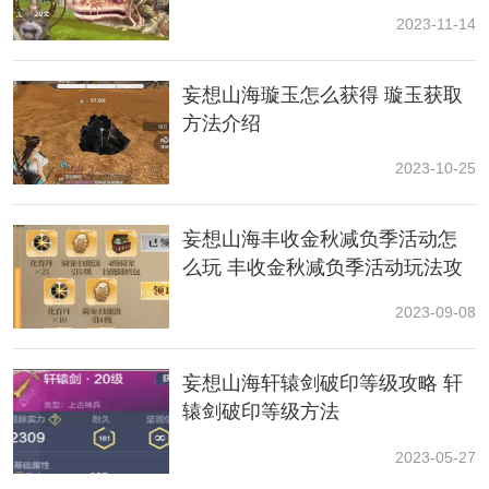
2023-11-14
妄想山海璇玉怎么获得 璇玉获取
方法介绍
2023-10-25
妄想山海丰收金秋减负季活动怎
妄想山海卡万年图什么意思
么玩 丰收金秋减负季活动玩法攻
妄想山海卡万年图的功能性很高，但总体有两种，分别
略
2023-09-08
是：
1、通过万年图的利用，玩家可以将之兑换为高价值的物
妄想山海轩辕剑破印等级攻略 轩
资或者说人民币；
辕剑破印等级方法
2、通过万年图，玩家有机会获得龙吟和开天图纸；
2023-05-27