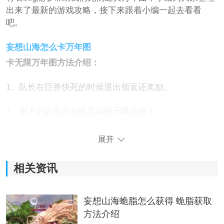
出来了最新的游戏攻略，接下来跟着小编一起去看看
吧。
妄想山海怎么卡万年图
卡无限万年图方法介绍：
1、队长在巨兽快死的时候退出领返还奖励。
2、剩下的队友还在图里就能无限摸魂！
3、主要就是靠共享万年图的队长退出拆图，图内的剩余
展开
队友就能无限摸尸。
相关资讯
注：目前官方已经在逐步修复卡无限万年图的bug了，玩
家们请谨慎尝试卡bug。
妄想山海蛫脂怎么获得 蛫脂获取
方法介绍