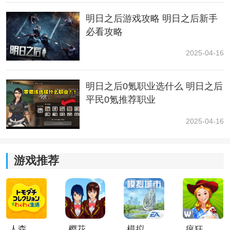
明日之后捏脸码使用方法如下：
明日之后游戏攻略 明日之后新手
1. 进入游戏，点击右上方的【商城】。
必看攻略
2025-04-16
2. 在商城中找到上方的【时尚外观】，点击【易容】按
钮。
明日之后0氪职业选什么 明日之后
3. 选择【导入】功能，将获得的捏脸数据代码粘贴到输
平民0氪推荐职业
入框中即可应用。
2025-04-16
游戏推荐
人森中文版
樱花校园模拟器1.048.00中文版
模拟城市我是巿长联机版
疯狂农场3美国派19