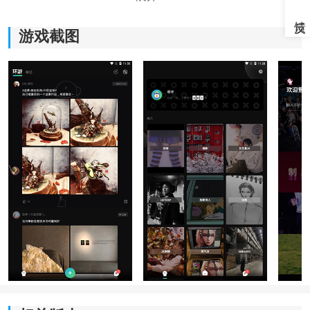
游戏截图
岛app改名后叫啥了:
岛app目前已恢复原名“岛”，此前曾短暂更名为“我岛
App"。
《岛》软件亮点：
1、彼此不同类型的主题进行
聊天
，保证内容不会泄露。
2、一些自由的个体，大家在一起，即使是陌生人也可以
很熟悉。
3、你可以在任何时间任何地点参加，这将是一个约会平
台。