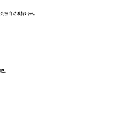
都会被自动嗅探出来。
获取。