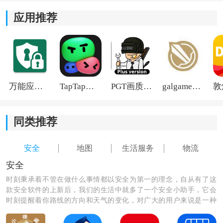
应用推荐
3.实时掌控运输状况：该软件提供实时的物流信息追踪功
能，可以随时掌握货物的运输情况，及时调整运输计
划，确保货物
安全
有序地运达目的地。
4.订单提示：世德物流货主版能够提供订单提示功能，及
时提醒用户订单的状态和进展，方便用户及时跟进和处
万能应用隐藏
TapTap国际版2026
PGT画质助手旧版
galgame游戏盒子2026
理。
同类推荐
安全
地图
生活服务
物流
安全
时刻秉承着不管在做什么事情都以安全为第一的理念，自从有了这
款安全软件的上新后，我们的生活中就多了一个安全小助手，它会
时刻提醒着你路线的方向和天气的变化，对广大的用户来说是一种
非常实用的app软件，让我们快来安装它，为我们的生活多一份保
障吧。