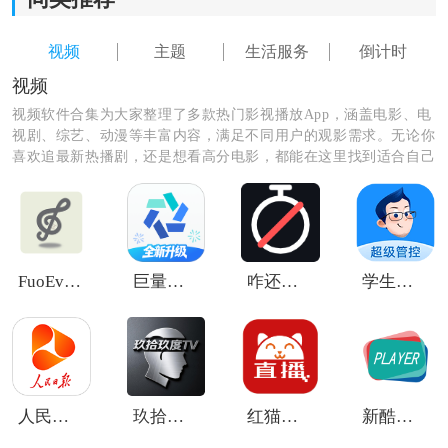
视频
主题
生活服务
倒计时
视频
视频软件合集为大家整理了多款热门影视播放App，涵盖电影、电
视剧、综艺、动漫等丰富内容，满足不同用户的观影需求。无论你
喜欢追最新热播剧，还是想看高分电影，都能在这里找到适合自己
的软件。资源更新及时，播放流畅，操作简单，让你随时随地开启
《曼曼纪念最新版》功能介绍：
精彩观影时光，轻松告别剧荒。
*有丰富的小表情，还有各种的小贴纸，让记录过程变得
更愉悦。
FuoEvolve
巨量百应手机
咋还在刷
学生手机管理
*能使用图文的形式记录，还可使用小
视频
的形式来进行
保存。
*带来了更便捷的
生活
服务，又可以让用户自定义事项。
人民日报视界客户端
玖拾玖度TV
红猫影视TV港澳台版
新酷酒直播
*通过
倒计时
的形式来进行内容查询，方便用户做好准
备。