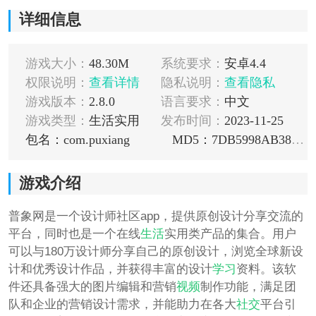
详细信息
游戏大小：
48.30M
系统要求：
安卓4.4
权限说明：
查看详情
隐私说明：
查看隐私
游戏版本：
2.8.0
语言要求：
中文
游戏类型：
生活实用
发布时间：
2023-11-25
包名：com.puxiang
MD5：7DB5998AB3803A6D75A55A0AF89A8FDB
游戏介绍
普象网是一个设计师社区app，提供原创设计分享交流的
平台，同时也是一个在线
生活
实用类产品的集合。用户
可以与180万设计师分享自己的原创设计，浏览全球新设
计和优秀设计作品，并获得丰富的设计
学习
资料。该软
件还具备强大的图片编辑和营销
视频
制作功能，满足团
队和企业的营销设计需求，并能助力在各大
社交
平台引