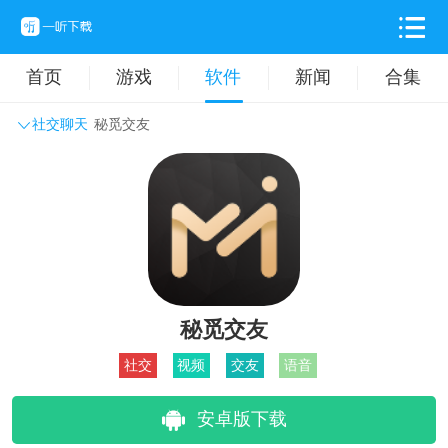
首页
游戏
软件
新闻
合集
社交聊天
秘觅交友
系统工具
主题壁纸
旅游出行
生活实用
办公学习
拍摄美化
时尚购物
其它软件
秘觅交友
社交
视频
交友
语音
安卓版下载