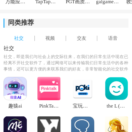
万能应用隐藏
TapTap国际版2026
PGT画质助手旧版
galgame游戏盒子2026
*不断的进行社交，提高自己的社交能力。
同类推荐
*扩大自己的朋友圈子，还可以拥有更多的人脉关系。
*缩短彼此之间的距离，让更多的好朋友可以爱上自己。
社交
视频
交友
语音
社交
社交，即是我们与社会上的交际往来，在我们的日常生活中现在已
经离不开社交软件了，通过网络可以来传输我们日常生活中的各种
事情，还可以更方便的来联系我们的好友，非常智能化的社交软件
平台为我们的生活提供了极大的便利性，让我们一起参与到网络世
界里吧。
趣猿ai
PinkTalk AI
宝玩游戏poki
the L (原Rela热拉)