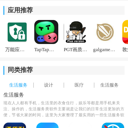
应用推荐
万能应用隐藏
TapTap国际版2026
PGT画质助手旧版
galgame游戏盒子2026
同类推荐
生活服务
设计
医疗
生活服务
生活服务
现在人人都有手机，生活里的衣食住行，娱乐等都是用手机来关
注、操作的，生活服务类软件主要就是让我们的日常生活更加的方
《舒仕度患者端》软件优势：
便，节省大家的时间，这里为大家整理了最实用的一些生活服务软
*软件界面简洁美观，用户可以轻松找到需要的功能和信
件，让大家的生活变得更加方便，赶快来下载使用吧！
息，提升了使用体验。