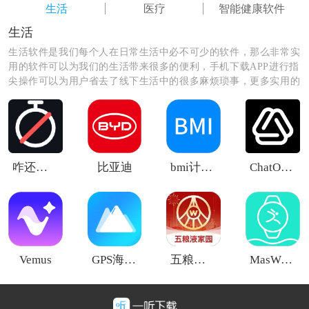
生活
医疗
智能健康软件
生活
生活软件是我们每个人在日常生活中必不可少的软件，那么非常实
健康密云最新版亮点
用的软件可以为我们的生活带来很多的便利，手机下载APP进行指
尖操作可以为用户省去了线下生活中的很多麻烦琐事，更多实用的
1. 在线上预约挂号、查询诊间处方，还可以在线上建
生活软件尽在这里，快来看看吧！
档，非常的好用。
2. 功能非常齐全，最新版还会提供详细的医院介绍和其
他的便民服务。
咋还在刷
比亚迪
bmi计算器公式
ChatOn安卓版
3. 随时都可以在线上提前预约办理各项事件，还能第一
时间了解当地的政策。
Vemus
GPS海拔测量仪
五粮液家园
MasWear