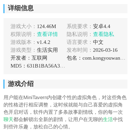
详细信息
游戏大小：
124.46M
系统要求：
安卓4.4
权限说明：
查看详情
隐私说明：
查看隐私
游戏版本：
v1.4.2
语言要求：
中文
游戏类型：
生活实用
发布时间：
2026-03-16
开发者：互联网
包名：com.kongyouwangluo.minitavern
MD5：631B1BA56A3425E781CB67E49C39E0AC
游戏介绍
用户能在MiniTavern内创建个性的虚拟角色，对这些角色
的性格进行相应调整，这时候就能与自己喜爱的虚拟角
色开启对话，软件内置了多条故事剧情线，你的每一次
聊天
都会解锁出全新的剧情，让用户在无聊的
生活
中找
到些许乐趣，放松自己的心情。