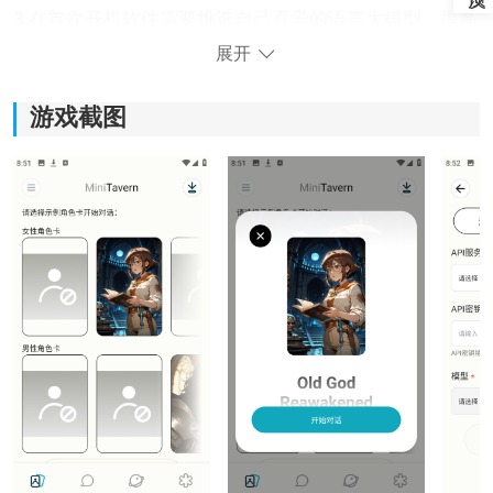
3.在首次开机软件需要挑选自己喜爱的语言大模型，提高
虚拟角色的智商。
展开
《MiniTavern》软件特色：
游戏截图
1.内置了完善的中文系统，能将软件的所有操控界面全部
转换成中文。
2.使用软件的次数越多，虚拟角色就会变得更加智能，更
懂你的内心。
3.软件没有内置任何烦人的广告弹窗，整个使用过程不会
受到广告影响。
MiniTavern怎么用：
1、打开软件点击直接开始。