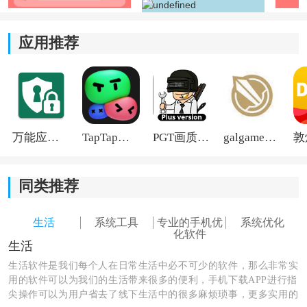
2、多维痕迹识别：
应用推荐
不仅会检测文件和运行进程，还会查看系统分区以及部
分关键接口状态，从多个角度判断设备环境是否存在异
常情况。
3、专项框架识别：
万能应用隐藏
TapTap国际版2026
PGT画质助手旧版
galgame游戏盒子2026
支持检测Xposed、Frida、
Magisk
等常见框架状态，方便
用户快速确认手机当前环境信息。
同类推荐
4、异常进程定位：
生活
系统工具
专业的手机优
系统优化
如果发现异常环境，软件会列出相关服务或可疑进程名
化软件
生活
称，方便后续排查和处理问题。
生活软件是我们每个人在日常生活中必不可少的软件，那么非常实
用的软件可以为我们的生活带来很多的便利，手机下载APP进行指
尖操作可以为用户省去了线下生活中的很多麻烦琐事，更多实用的