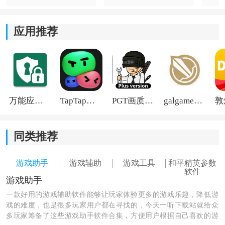
可对敌方目标和部分高级物资进行位置显示，包括头
应用推荐
盔、空投武器等
资源
点，让玩家在搜集物资和观察周围
情况时更加方便。
2、自瞄锁头与压枪：
内置目标追踪与压枪辅助功能，会根据角色移动情况进
万能应用隐藏
TapTap国际版2026
PGT画质助手旧版
galgame游戏盒子2026
行动态调整，同时针对部分常见枪械预设射击参数，减
少后坐力带来的影响。
同类推荐
3、行为模拟与
安全
：
游戏助手
游戏辅助
游戏工具
和平精英参数
软件加入了数据处理与兼容机制，并持续适配游戏更新
软件
游戏助手
版本，以降低运行时出现闪退、异常等情况，提升整体
一款好用的游戏辅助软件能够让玩家体验更多的游戏乐趣，降低游
稳定性。
戏的难度，也是很多玩家用户都在寻找的，今天一听下载站就给众
多玩家筹备了这些游戏助手软件合集，方便用户根据自己喜欢的游
4、一键宏与高阶操作：