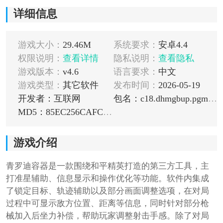
详细信息
游戏大小：
29.46M
系统要求：
安卓4.4
权限说明：
查看详情
隐私说明：
查看隐私
游戏版本：
v4.6
语言要求：
中文
游戏类型：
其它软件
发布时间：
2026-05-19
开发者：互联网
包名：c18.dhmgbup.pgmt.tnecnet.moc.abef971.m0
MD5：85EC256CAFCB0D65ED2A8A3114088280
游戏介绍
青罗迪容器是一款围绕和平精英打造的第三方工具，主
打准星辅助、信息显示和操作优化等功能。软件内集成
了锁定目标、轨迹辅助以及部分画面调整选项，在对局
过程中可显示敌方位置、距离等信息，同时针对部分枪
械加入后坐力补偿，帮助玩家调整射击手感。除了对局