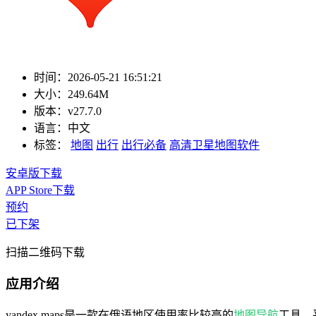
时间：
2026-05-21 16:51:21
大小：
249.64M
版本：
v27.7.0
语言：
中文
标签：
地图
出行
出行必备
高清卫星地图软件
安卓版下载
APP Store下载
预约
已下架
扫描二维码下载
应用介绍
yandex maps是一款在俄语地区使用率比较高的
地图
导航
工具，