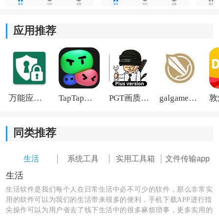
2、数据自主保存：
应用推荐
支持自建服务器或者连接个人存储空间，数据可以自己
管理，平时比较在意隐私或者办公内容
安全
的用户会更
放心一些。
3、支持多种内容同步：
万能应用隐藏
TapTap国际版2026
PGT画质助手旧版
galgame游戏盒子2026
除了普通文本外，还支持图片、文件和部分富文本内容
同步，平时复制
截图
或者资料时会更方便。
同类推荐
4、历史记录管理：
生活
系统工具
实用工具箱
文件传输app
复制过的内容会自动保存到历史记录里，可以按时间查
生活
看，也支持关键词搜索，之前复制过的重要信息不用担
生活软件是我们每个人在日常生活中必不可少的软件，那么非常实
心找不到。
用的软件可以为我们的生活带来很多的便利，手机下载APP进行指
尖操作可以为用户省去了线下生活中的很多麻烦琐事，更多实用的
SyncClipboard怎么用：