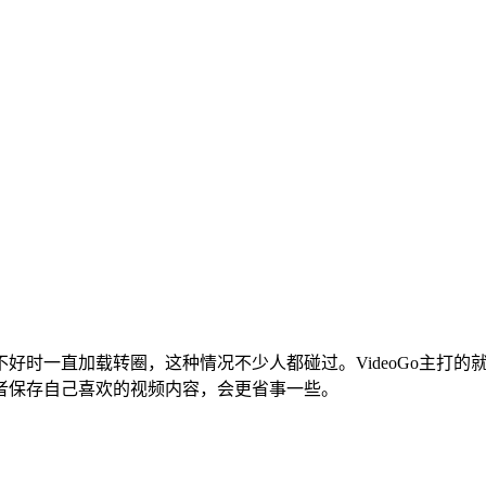
好时一直加载转圈，这种情况不少人都碰过。VideoGo主打的
者保存自己喜欢的视频内容，会更省事一些。