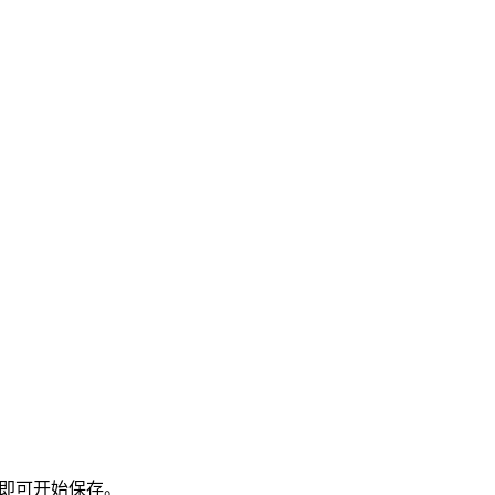
”即可开始保存。