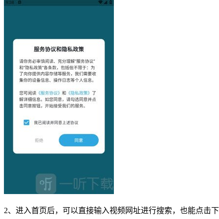
2、进入首页后，可以直接输入视频网址进行搜索，也能点击