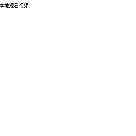
在本地观看视频。