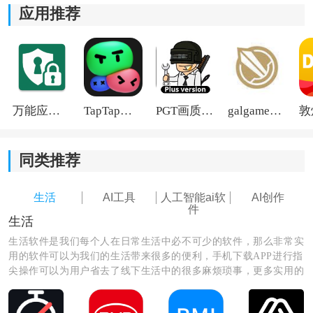
应用推荐
能够自动分析待办事项。
帮忙整理优先级，减少自己反复安排计划的时间。
3、数据
安全
保障：
万能应用隐藏
TapTap国际版2026
PGT画质助手旧版
galgame游戏盒子2026
采用加密保护机制。
个人信息和操作数据会得到一定保护，用起来更安心。
同类推荐
简单用AI软件优势：
生活
AI工具
人工智能ai软
AI创作
件
1. 会根据使用习惯给出一些建议，帮助把精力放到更重
生活
要的事情上。
生活软件是我们每个人在日常生活中必不可少的软件，那么非常实
用的软件可以为我们的生活带来很多的便利，手机下载APP进行指
2. 支持时间规划和任务协调，安排日程时不容易出现时
尖操作可以为用户省去了线下生活中的很多麻烦琐事，更多实用的
间冲突。
生活软件尽在这里，快来看看吧！