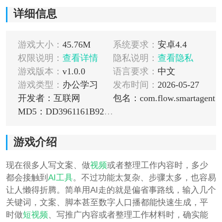
详细信息
游戏大小：
45.76M
系统要求：
安卓4.4
权限说明：
查看详情
隐私说明：
查看隐私
游戏版本：
v1.0.0
语言要求：
中文
游戏类型：
办公学习
发布时间：
2026-05-27
开发者：互联网
包名：com.flow.smartagent
MD5：DD3961161B921B19BE92358D46A2A1ED
游戏介绍
现在很多人写文案、做
视频
或者整理工作内容时，多少
都会接触到
AI工具
。不过功能太复杂、步骤太多，也容易
让人懒得折腾。简单用AI走的就是偏省事路线，输入几个
关键词，文案、脚本甚至数字人口播都能快速生成，平
时做
短视频
、写推广内容或者整理工作材料时，确实能