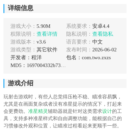
详细信息
游戏大小：
5.90M
系统要求：
安卓4.4
权限说明：
查看详情
隐私说明：
查看隐私
游戏版本：
v3.6
语言要求：
中文
游戏类型：
其它软件
发布时间：
2026-06-02
开发者：程洋
包名：com.two.zxzs
MD5：1697004332b730fb423c187127e1e9eb
游戏介绍
玩射击游戏时，有些人总觉得压枪不稳、瞄准容易飘，
尤其是在画面复杂或者没有准星提示的情况下，打起来
会更费劲。
准星精灵
辅助器就是针对这类需求
设计
的工
具，支持多种准星样式和自由调整功能，能根据自己的
习惯修改外观和位置，让瞄准过程看起来更顺手一些。