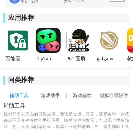
平台：安卓
大小：5.25M
应用推荐
万能应用隐藏
TapTap国际版2026
PGT画质助手旧版
galgame游戏盒子2026
同类推荐
辅助工具
游戏助手
游戏辅助
虚拟准星软件
软件优势：
辅助工具
1. 兼容性较强：适配多种手机型号，不同设备运行时整
我们每个人现在的日常生活，无论是吃饭，睡觉，还是各种，这些
体表现相对稳定。
都离不开各种各样的手机应用，随着软件的发展，也出现了很多辅
助工具，无论我们做什么，都离不开这些辅助工具，这类辅助工具
2. 操作简单：页面功能比较直观，新手也能快速上手调
绝对是最高效、最全面的一款软件。