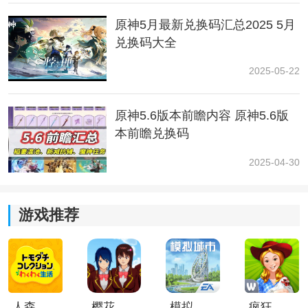
原神5月最新兑换码汇总2025 5月
升8%，重击造成的伤害提升6%。该效果至多叠加3次，
兑换码大全
每0.3
2025-05-22
秒至多触发一次。
一本装帧精美的诗集，其中收录了不少有关天空、蒲公
原神5.6版本前瞻内容 原神5.6版
英等蒙德
本前瞻兑换码
人偏爱的诗歌。
2025-04-30
突破素材:凛风奔狼的始龀、脆弱的骨片、寻宝鸦印等
游戏推荐
获得方式:活动兑换获得
*「法器.无垠蔚蓝之歌」及其精炼材料可在活动「游水酝
诗籍」中兑换获取。
人森中文版
樱花校园模拟器1.048.00中文版
模拟城市我是巿长联机版
疯狂农场3美国派19