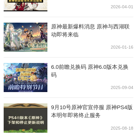
2026-04-01
原神最新爆料消息 原神与西湖联
动即将来临
「法器.无垠蔚蓝之歌」
2026-01-16
Lv.90 1以90级 精炼1阶为例
6.0前瞻兑换码 原神6.0版本兑换
★★★★
码
元素充能效率30.6%
2025-09-04
基础攻击力565
9月10号原神官宣停服 原神PS4版
蔚蓝深空
本明年即将终止服务
●普通攻击或重击命中敌人后的6秒内，普通攻击造成的
2025-08-18
伤害提