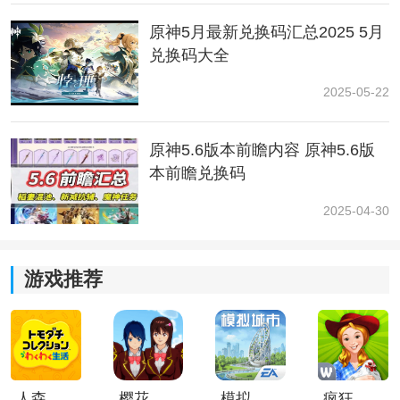
原神5月最新兑换码汇总2025 5月
兑换码大全
2025-05-22
原神5.6版本前瞻内容 原神5.6版
已经可以看见地灵龛了，顺着这条路游过去就可以了
本前瞻兑换码
第⑥个地灵龛
2025-04-30
传送到新枫丹科学院的锚点，然后从这个门出去
游戏推荐
顺着桥往前走
人森中文版
樱花校园模拟器1.048.00中文版
模拟城市我是巿长联机版
疯狂农场3美国派19