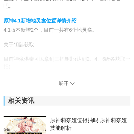
吧。
原神4.1新增地灵龛位置详情介绍
4.1版本新增2个，目前一共有6个地灵龛。
关于钥匙获取
目前神像供奉可以拿到三把钥匙(达到2、4、6级各获取一
把)
露景泉供奉也可以拿到三把钥匙(8、18、28级各获取一
展开
把)
相关资讯
第⑤个地灵龛
原神莉奈娅值得抽吗 原神莉奈娅
技能解析