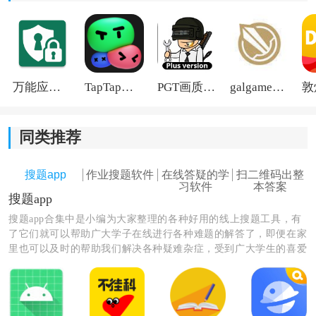
万能应用隐藏
TapTap国际版2026
PGT画质助手旧版
galgame游戏盒子2026
同类推荐
搜题app
作业搜题软件
在线答疑的学
扫二维码出整
习软件
本答案
搜题app
搜题app合集中是小编为大家整理的各种好用的线上搜题工具，有
了它们就可以帮助广大学子在线进行各种难题的解答了，即便在家
里也可以及时的帮助我们解决各种疑难杂症，受到广大学生的喜爱
和欢迎，也是学生家长的教育好帮手，再也不用担心自己也有不会
的难题了，感兴趣的朋友们赶快进来挑选下载吧！