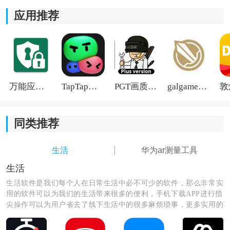
应用推荐
《华为ar测量app最新版》软件亮点：
1.工具栏里有非常多的实用工具，能够帮助你测长度、测
角度、测分贝等。
万能应用隐藏
TapTap国际版2026
PGT画质助手旧版
galgame游戏盒子2026
2.精准的测量仪，距离、高度一量便知，还有详细的测量
攻略免费提供。
同类推荐
3.同步噪音指数范围，精准的对分贝噪音进行测试。
生活
华为ar测量工具
4.可以对大面积进行测量，通过经纬度计算面积省时又省
力。
生活
生活软件是我们每个人在日常生活中必不可少的软件，那么非常实
用的软件可以为我们的生活带来很多的便利，手机下载APP进行指
尖操作可以为用户省去了线下生活中的很多麻烦琐事，更多实用的
生活软件尽在这里，快来看看吧！