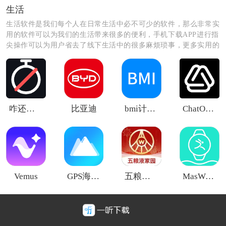
生活
3.提供订单查看功能，随时查看您的订单信息，包括订单
生活软件是我们每个人在日常生活中必不可少的软件，那么非常实
进度和支付情况，方便您管理和掌握订单状态。
用的软件可以为我们的生活带来很多的便利，手机下载APP进行指
尖操作可以为用户省去了线下生活中的很多麻烦琐事，更多实用的
生活软件尽在这里，快来看看吧！
4.通过我们的软件对维修师傅进行评价和评论，帮助其他
用户选择靠谱的师傅，同时也可以让师傅获得更多的反
馈和改进。
咋还在刷
比亚迪
bmi计算器公式
ChatOn安卓版
Vemus
GPS海拔测量仪
五粮液家园
MasWear