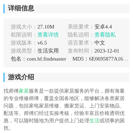
详细信息
游戏大小：
27.10M
系统要求：
安卓4.4
权限说明：
查看详情
隐私说明：
查看隐私
游戏版本：
v6.5
语言要求：
中文
游戏类型：
生活实用
发布时间：
2023-12-01
包名：com.hf.findmaster
MD5：6E0695877A16C638C1C65D2948BD0509
游戏介绍
找师傅
家居
服务是一款提供家居服务的平台，拥有海量
的专业维修师傅，覆盖全国各地区，能够解决各类家居
问题，包括家电家居维修、搬家货运、上门安装物品、
配送等。师傅们经过实操考核，经验丰富且价格透明优
惠，可以随时随地为用户提供上门处理
生活
或琐事的困
扰。