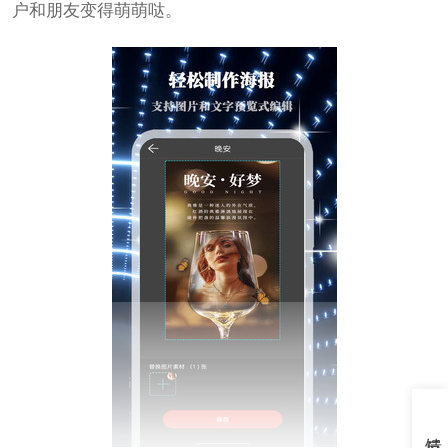
户和朋友变得萌萌哒。