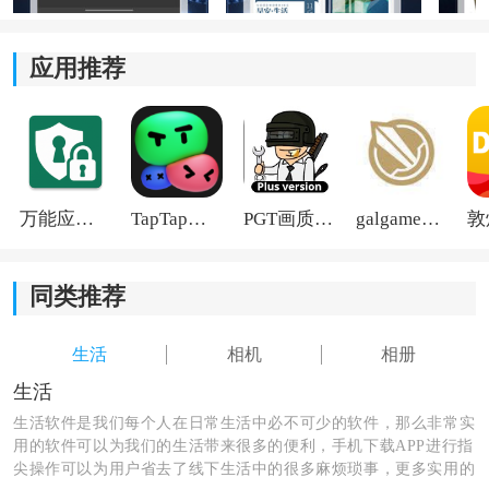
应用推荐
万能应用隐藏
TapTap国际版2026
PGT画质助手旧版
galgame游戏盒子2026
同类推荐
生活
相机
相册
《画中人相机》软件特色：
生活
1.简单易做的画中画功能，在照片上添加文字、贴纸、滤
生活软件是我们每个人在日常生活中必不可少的软件，那么非常实
镜等效果，增加照片的趣味性和个性化。
用的软件可以为我们的生活带来很多的便利，手机下载APP进行指
尖操作可以为用户省去了线下生活中的很多麻烦琐事，更多实用的
2.用户可以随时打开软件，拍摄喜欢的场景或瞬间，即刻