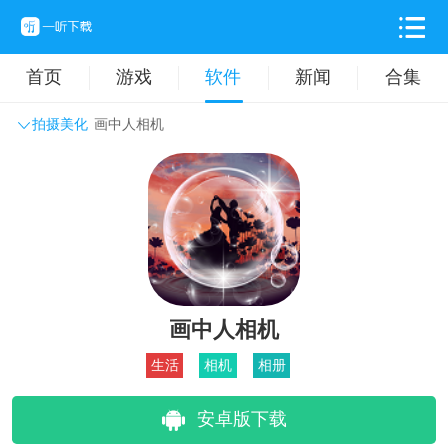
首页
游戏
软件
新闻
合集
拍摄美化
画中人相机
系统工具
主题壁纸
旅游出行
生活实用
办公学习
拍摄美化
时尚购物
其它软件
画中人相机
生活
相机
相册
安卓版下载