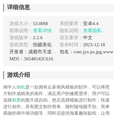
详细信息
游戏大小：
53.00M
系统要求：
安卓4.4
权限说明：
查看详情
隐私说明：
查看隐私
游戏版本：
2.2.6
语言要求：
中文
游戏类型：
拍摄美化
发布时间：
2023-12-18
开发者：成都市天道熊猫科技有限公司
包名：com.jyx.ps.jpg.www
MD5：56548142C61699DD73E47CA17082FCE1
游戏介绍
画中人
相机
是一款拥有众多画风模板的软件，可以将照
片制作成精美的画作，满足用户的修图需求。用户可以
选择
相册
的图片或自拍，然后选择模板进行制作，快速
进行创作。具有图文制作简单、随时随地随手拍、简单
易做的画中画功能等，同时还提供海量趣味贴纸，让用