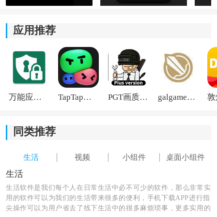
应用推荐
音量增强器软件特色：
1、在平台的各项功能支持下，我们就可以轻轻松松的对
万能应用隐藏
TapTap国际版2026
PGT画质助手旧版
galgame游戏盒子2026
音量系统进行突破。
同类推荐
2、适配场景非常丰富，比如音乐，通话，游戏，
视频
等
等。
生活
视频
小组件
桌面小组件
3、我们还可以在软件当中进行精细化调节，可以对某些
生活
部分的音效进行中音，低音，高音等处理。
生活软件是我们每个人在日常生活中必不可少的软件，那么非常实
用的软件可以为我们的生活带来很多的便利，手机下载APP进行指
尖操作可以为用户省去了线下生活中的很多麻烦琐事，更多实用的